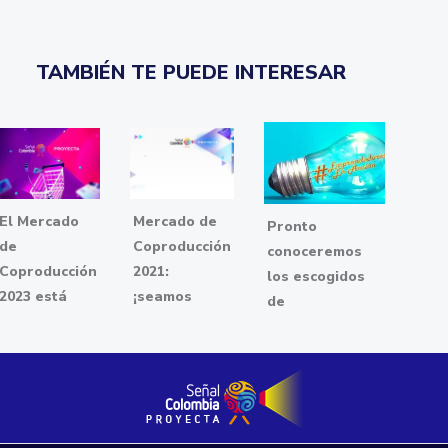
TAMBIÉN TE PUEDE INTERESAR
El Mercado
Mercado de
Pronto
de
Coproducción
conoceremos
Coproducción
2021:
los escogidos
2023 está
¡seamos
de
aquí
socios!
Emprendedores
en acción